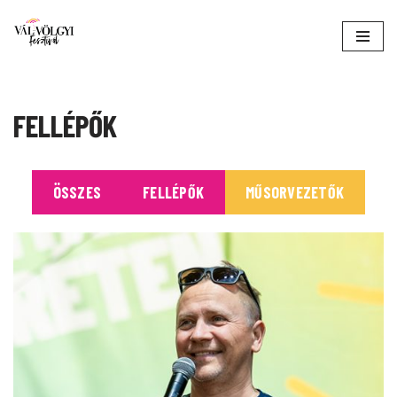
Skip
to
content
FELLÉPŐK
ÖSSZES
FELLÉPŐK
MŰSORVEZETŐK